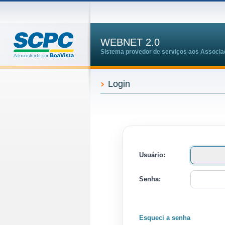
WEBNET 2.0
Sistema provedor de serviços aos Associa
Login
Usuário:
Senha:
Esqueci a senha